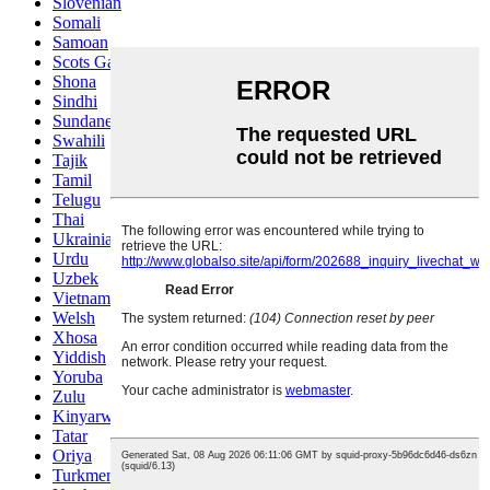
Slovenian
Somali
Samoan
Scots Gaelic
Shona
Sindhi
Sundanese
Swahili
Tajik
Tamil
Telugu
Thai
Ukrainian
Urdu
Uzbek
Vietnamese
Welsh
Xhosa
Yiddish
Yoruba
Zulu
Kinyarwanda
Tatar
Oriya
Turkmen