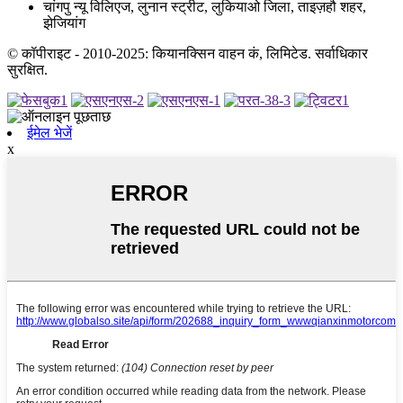
चांगपु न्यू विलिएज, लुनान स्ट्रीट, लुकियाओ जिला, ताइज़हौ शहर,
झेजियांग
© कॉपीराइट - 2010-2025: कियानक्सिन वाहन कं, लिमिटेड. सर्वाधिकार
सुरक्षित.
ईमेल भेजें
x